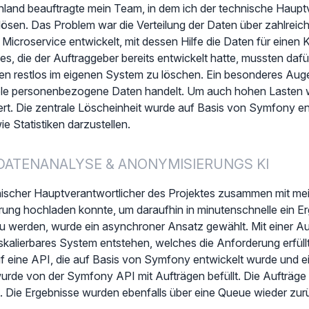
and beauftragte mein Team, in dem ich der technische Hauptv
ösen. Das Problem war die Verteilung der Daten über zahlreich
s Microservice entwickelt, mit dessen Hilfe die Daten für eine
, die der Auftraggeber bereits entwickelt hatte, mussten dafür
n restlos im eigenen System zu löschen. Ein besonderes Auge
sible personenbezogene Daten handelt. Um auch hohen Lasten 
ert. Die zentrale Löscheinheit wurde auf Basis von Symfony e
 Statistiken darzustellen.
 DATENANALYSE & ANONYMISIERUNGS KI
ischer Hauptverantwortlicher des Projektes zusammen mit mein
ng hochladen konnte, um daraufhin in minutenschnelle ein Er
u werden, wurde ein asynchroner Ansatz gewählt. Mit einer A
kalierbares System entstehen, welches die Anforderung erfüllt
auf eine API, die auf Basis von Symfony entwickelt wurde und e
de von der Symfony API mit Aufträgen befüllt. Die Aufträge 
. Die Ergebnisse wurden ebenfalls über eine Queue wieder zurü