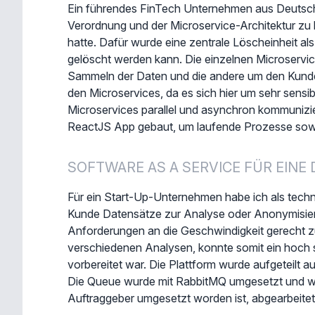
Ein führendes FinTech Unternehmen aus Deutschl
Verordnung und der Microservice-Architektur zu l
hatte. Dafür wurde eine zentrale Löscheinheit al
gelöscht werden kann. Die einzelnen Microservices
Sammeln der Daten und die andere um den Kunde
den Microservices, da es sich hier um sehr sen
Microservices parallel und asynchron kommunizi
ReactJS App gebaut, um laufende Prozesse sowie
SOFTWARE AS A SERVICE FÜR EINE
Für ein Start-Up-Unternehmen habe ich als techn
Kunde Datensätze zur Analyse oder Anonymisieru
Anforderungen an die Geschwindigkeit gerecht z
verschiedenen Analysen, konnte somit ein hoch s
vorbereitet war. Die Plattform wurde aufgeteilt 
Die Queue wurde mit RabbitMQ umgesetzt und wur
Auftraggeber umgesetzt worden ist, abgearbeitet